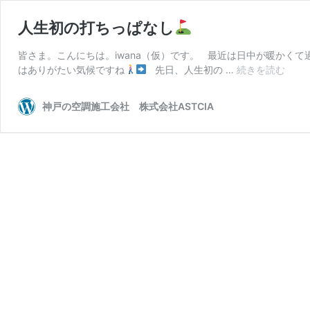
人生初の打ちっぱなし
皆さま。こんにちは。iwana（仮）です。 最近は日中が暖かく
人
はありがたい気候ですね
先日、人生初の …
続きを読む
生
初
神戸の空調施工会社 株式会社ASTCIA
の
打
ち
っ
ぱ
な
し