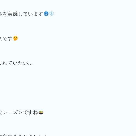
冬を実感しています
入です
まれていたい…
会シーズンですね